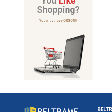
You
Like
Shopping?
You must love ORSON!!
BELT