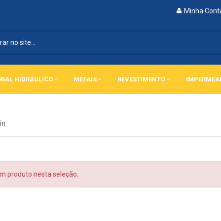
Minha Cont
RIAL HIDRÁULICO
METAIS
REVESTIMENTO
IMPERMEA
in
 produto nesta seleção.