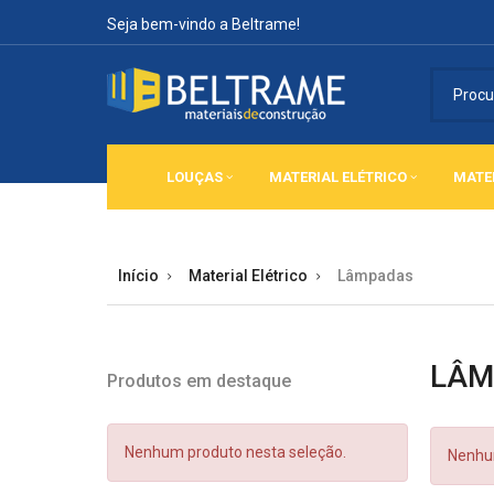
Seja bem-vindo a Beltrame!
LOUÇAS
MATERIAL ELÉTRICO
MATE
Início
Material Elétrico
Lâmpadas
LÂM
Produtos em destaque
Nenhum produto nesta seleção.
Nenhum